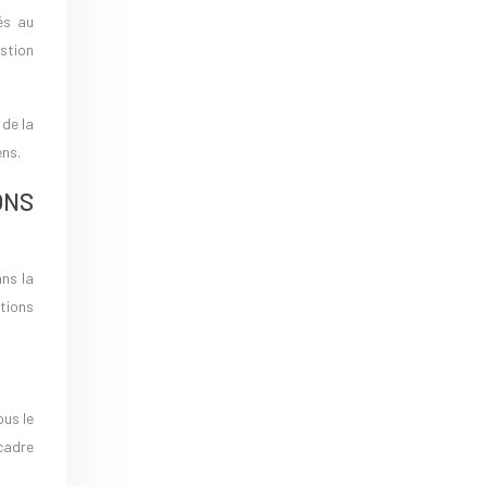
és au
stion
 de la
ens.
ONS
ns la
ctions
ous le
 cadre