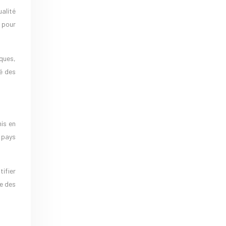
alité
 pour
iques,
é des
is en
s pays
tifier
e des