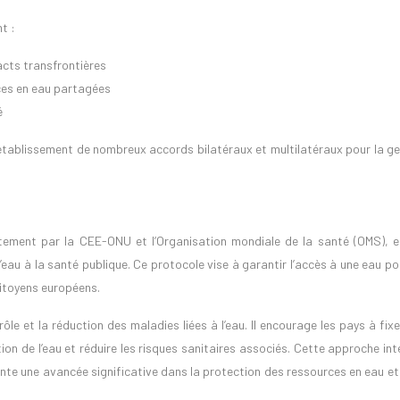
t :
acts transfrontières
rces en eau partagées
é
’établissement de nombreux accords bilatéraux et multilatéraux pour la ge
ntement par la CEE-ONU et l’Organisation mondiale de la santé (OMS), e
l’eau à la santé publique. Ce protocole vise à garantir l’accès à une eau p
citoyens européens.
ôle et la réduction des maladies liées à l’eau. Il encourage les pays à fix
ion de l’eau et réduire les risques sanitaires associés. Cette approche in
sente une avancée significative dans la protection des ressources en eau et