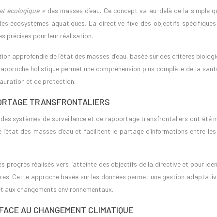
at écologique »
des masses d’eau. Ce concept va au-delà de la simple qu
des écosystèmes aquatiques. La directive fixe des objectifs spécifiques
 précises pour leur réalisation.
ion approfondie de l’état des masses d’eau, basée sur des critères biolog
 approche holistique permet une compréhension plus complète de la sant
auration et de protection.
ORTAGE TRANSFRONTALIERS
 des systèmes de surveillance et de rapportage transfrontaliers ont été m
 l’état des masses d’eau et facilitent le partage d’informations entre le
 progrès réalisés vers l’atteinte des objectifs de la directive et pour iden
res. Cette approche basée sur les données permet une gestion adaptativ
 et aux changements environnementaux.
 FACE AU CHANGEMENT CLIMATIQUE