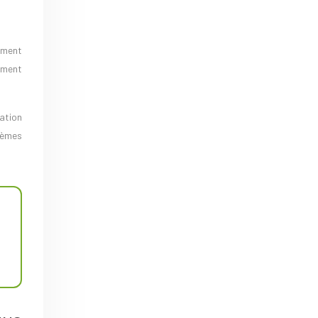
ement
ement
ation
tèmes