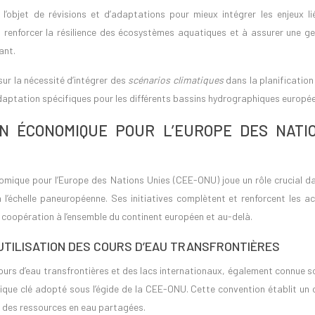
 l’objet de révisions et d’adaptations pour mieux intégrer les enjeux li
 renforcer la résilience des écosystèmes aquatiques et à assurer une ge
ant.
ur la nécessité d’intégrer des
scénarios climatiques
dans la planification
adaptation spécifiques pour les différents bassins hydrographiques europé
ION ÉCONOMIQUE POUR L’EUROPE DES NATI
mique pour l’Europe des Nations Unies (CEE-ONU) joue un rôle crucial da
 l’échelle paneuropéenne. Ses initiatives complètent et renforcent les a
a coopération à l’ensemble du continent européen et au-delà.
UTILISATION DES COURS D’EAU TRANSFRONTIÈRES
 cours d’eau transfrontières et des lacs internationaux, également connue s
dique clé adopté sous l’égide de la CEE-ONU. Cette convention établit un
n des ressources en eau partagées.