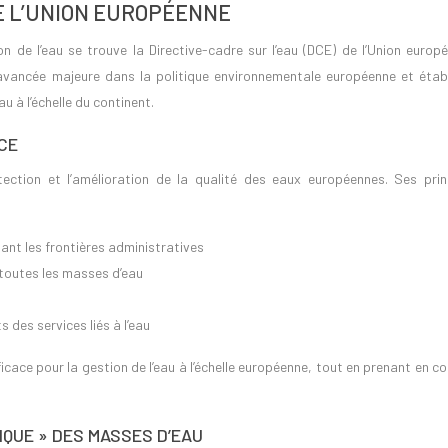
E L’UNION EUROPÉENNE
 de l’eau se trouve la Directive-cadre sur l’eau (DCE) de l’Union europé
avancée majeure dans la politique environnementale européenne et établ
 à l’échelle du continent.
CE
ection et l’amélioration de la qualité des eaux européennes. Ses prin
nt les frontières administratives
 toutes les masses d’eau
 des services liés à l’eau
ficace pour la gestion de l’eau à l’échelle européenne, tout en prenant en 
IQUE » DES MASSES D’EAU