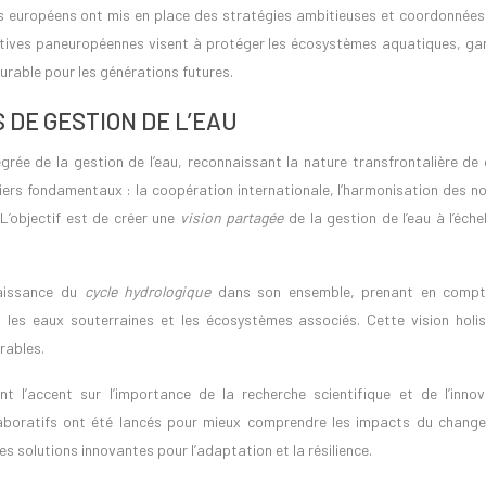
ys européens ont mis en place des stratégies ambitieuses et coordonnées
iatives paneuropéennes visent à protéger les écosystèmes aquatiques, gar
durable pour les générations futures.
DE GESTION DE L’EAU
rée de la gestion de l’eau, reconnaissant la nature transfrontalière de 
iliers fondamentaux : la coopération internationale, l’harmonisation des 
L’objectif est de créer une
vision partagée
de la gestion de l’eau à l’éche
naissance du
cycle hydrologique
dans son ensemble, prenant en compt
 les eaux souterraines et les écosystèmes associés. Cette vision holis
rables.
l’accent sur l’importance de la recherche scientifique et de l’innov
aboratifs ont été lancés pour mieux comprendre les impacts du chang
s solutions innovantes pour l’adaptation et la résilience.