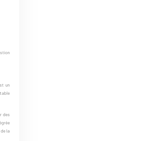
stion
st un
otable
er des
tégrée
 de la