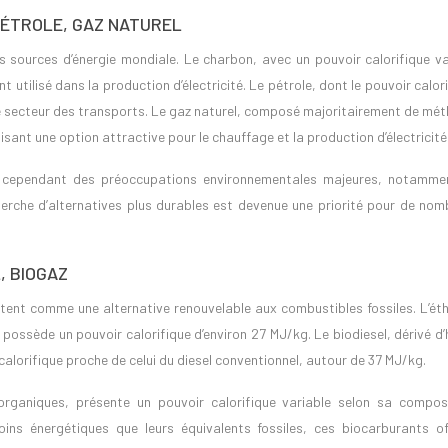
PÉTROLE, GAZ NATUREL
s sources d’énergie mondiale. Le charbon, avec un pouvoir calorifique va
 utilisé dans la production d’électricité. Le pétrole, dont le pouvoir calor
le secteur des transports. Le gaz naturel, composé majoritairement de mét
isant une option attractive pour le chauffage et la production d’électricité
ève cependant des préoccupations environnementales majeures, notamme
herche d’alternatives plus durables est devenue une priorité pour de nom
, BIOGAZ
tent comme une alternative renouvelable aux combustibles fossiles. L’éth
 possède un pouvoir calorifique d’environ 27 MJ/kg. Le biodiesel, dérivé d’
calorifique proche de celui du diesel conventionnel, autour de 37 MJ/kg.
rganiques, présente un pouvoir calorifique variable selon sa composi
ns énergétiques que leurs équivalents fossiles, ces biocarburants of