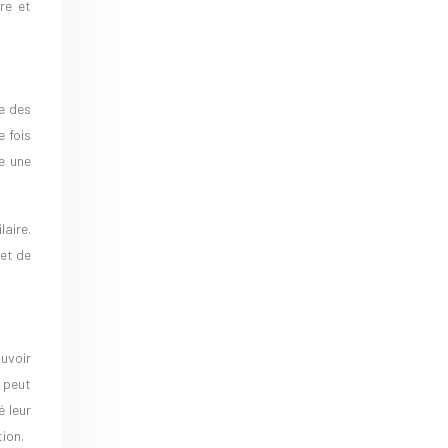
re et
e des
e fois
e une
laire.
 et de
uvoir
 peut
 leur
tion.