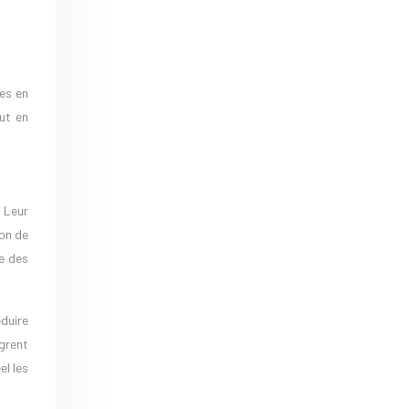
es en
ut en
 Leur
on de
e des
duire
ègrent
el les