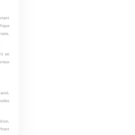
riant
ifique
hane,
.
nt en
breux
anol,
huiles
tion,
frent