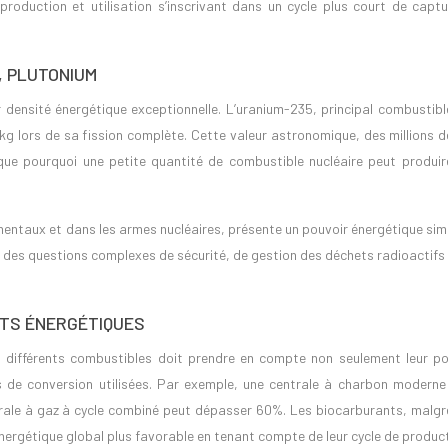
 production et utilisation s’inscrivant dans un cycle plus court de captu
, PLUTONIUM
r densité énergétique exceptionnelle. L’uranium-235, principal combustibl
/kg lors de sa fission complète. Cette valeur astronomique, des millions d
ique pourquoi une petite quantité de combustible nucléaire peut produir
mentaux et dans les armes nucléaires, présente un pouvoir énergétique simi
e des questions complexes de sécurité, de gestion des déchets radioactifs
TS ÉNERGÉTIQUES
différents combustibles doit prendre en compte non seulement leur po
ies de conversion utilisées. Par exemple, une centrale à charbon moderne
rale à gaz à cycle combiné peut dépasser 60%. Les biocarburants, malgré
n énergétique global plus favorable en tenant compte de leur cycle de produc