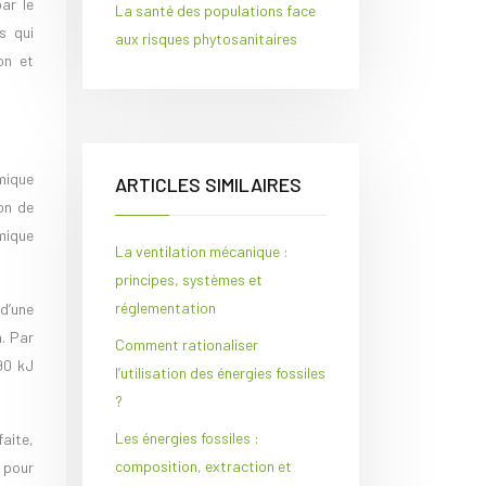
ar le
La santé des populations face
s qui
aux risques phytosanitaires
on et
mique
ARTICLES SIMILAIRES
on de
mique
La ventilation mécanique :
principes, systèmes et
réglementation
 d’une
n. Par
Comment rationaliser
90 kJ
l’utilisation des énergies fossiles
?
Les énergies fossiles :
aite,
composition, extraction et
 pour