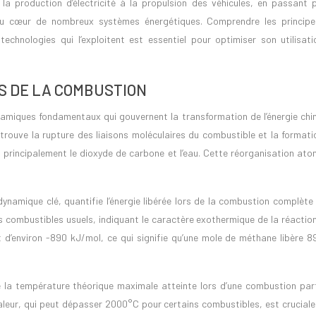
la production d’électricité à la propulsion des véhicules, en passant p
u cœur de nombreux systèmes énergétiques. Comprendre les principe
echnologies qui l’exploitent est essentiel pour optimiser son utilisati
S DE LA COMBUSTION
amiques fondamentaux qui gouvernent la transformation de l’énergie chi
rouve la rupture des liaisons moléculaires du combustible et la formati
, principalement le dioxyde de carbone et l’eau. Cette réorganisation ato
ynamique clé, quantifie l’énergie libérée lors de la combustion complète
s combustibles usuels, indiquant le caractère exothermique de la réactio
 d’environ -890 kJ/mol, ce qui signifie qu’une mole de méthane libère 8
 la température théorique maximale atteinte lors d’une combustion parf
valeur, qui peut dépasser 2000°C pour certains combustibles, est cruciale