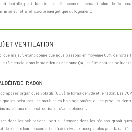
ir intérieur et à l’efficacité énergétique du logement.
AI) ET VENTILATION
é publique majeur, étant donné que nous passons en moyenne 80% de notre 
un rôle crucial dans le maintien d’une bonne QAI, en éliminant les polluants
MALDÉHYDE, RADON
les composés organiques volatils (COV), le formaldéhyde et le radon. Les CO
que les peintures, les meubles en bois aggloméré, ou les produits d’entr
ains matériaux de construction et d’ameublement.
ler dans les habitations, particulièrement dans les régions granitiques
et de réduire leur concentration à des niveaux acceptables pour la santé.