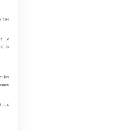
ne pas
s. Le
 et la
nt les
sonnes
teurs