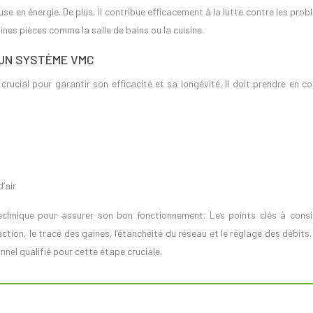
euse en énergie. De plus, il contribue efficacement à la lutte contre les pro
nes pièces comme la salle de bains ou la cuisine.
’UN SYSTÈME VMC
ucial pour garantir son efficacité et sa longévité. Il doit prendre en c
’air
technique pour assurer son bon fonctionnement. Les points clés à consi
tion, le tracé des gaines, l’étanchéité du réseau et le réglage des débits. 
nel qualifié pour cette étape cruciale.