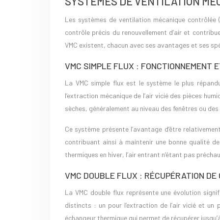
SYSTÈMES DE VENTILATION MÉ
Les systèmes de ventilation mécanique contrôlée 
contrôle précis du renouvellement d’air et contribue
VMC existent, chacun avec ses avantages et ses spéc
VMC SIMPLE FLUX : FONCTIONNEMENT E
La VMC simple flux est le système le plus répand
l’extraction mécanique de l’air vicié des pièces humi
sèches, généralement au niveau des fenêtres ou des 
Ce système présente l’avantage d’être relativeme
contribuant ainsi à maintenir une bonne qualité de 
thermiques en hiver, l’air entrant n’étant pas préchau
VMC DOUBLE FLUX : RÉCUPÉRATION DE 
La VMC double flux représente une évolution signif
distincts : un pour l’extraction de l’air vicié et un
échangeur thermique qui permet de récupérer jusqu’à 9