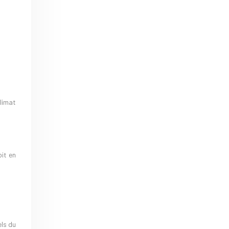
climat
it en
els du