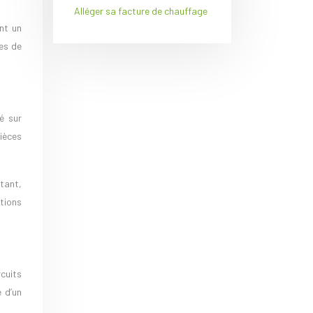
Alléger sa facture de chauffage
nt un
pes de
é sur
pièces
stant,
itions
cuits
e d’un