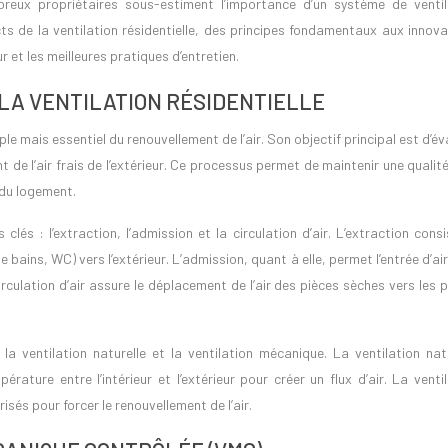
reux propriétaires sous-estiment l’importance d’un système de ventil
cts de la ventilation résidentielle, des principes fondamentaux aux innov
 et les meilleures pratiques d’entretien.
LA VENTILATION RÉSIDENTIELLE
mple mais essentiel du renouvellement de l’air. Son objectif principal est d’é
nt de l’air frais de l’extérieur. Ce processus permet de maintenir une qualité
r du logement.
clés : l’extraction, l’admission et la circulation d’air. L’extraction cons
e bains, WC) vers l’extérieur. L’admission, quant à elle, permet l’entrée d’air
irculation d’air assure le déplacement de l’air des pièces sèches vers les 
la ventilation naturelle et la ventilation mécanique. La ventilation nat
rature entre l’intérieur et l’extérieur pour créer un flux d’air. La venti
isés pour forcer le renouvellement de l’air.