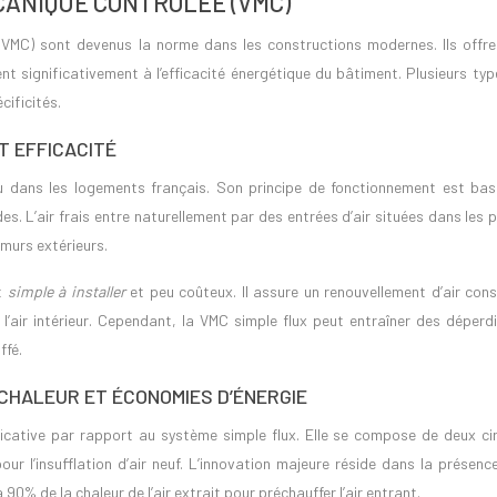
CANIQUE CONTRÔLÉE (VMC)
(VMC) sont devenus la norme dans les constructions modernes. Ils offre
nt significativement à l’efficacité énergétique du bâtiment. Plusieurs ty
ificités.
T EFFICACITÉ
u dans les logements français. Son principe de fonctionnement est bas
des. L’air frais entre naturellement par des entrées d’air situées dans les 
murs extérieurs.
nt
simple à installer
et peu coûteux. Il assure un renouvellement d’air con
l’air intérieur. Cependant, la VMC simple flux peut entraîner des déperd
ffé.
CHALEUR ET ÉCONOMIES D’ÉNERGIE
icative par rapport au système simple flux. Elle se compose de deux cir
 pour l’insufflation d’air neuf. L’innovation majeure réside dans la présenc
0% de la chaleur de l’air extrait pour préchauffer l’air entrant.