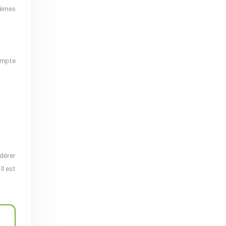
blèmes
ompte
dérer
Il est