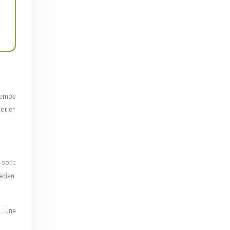
temps
 et en
V sont
etien.
. Une