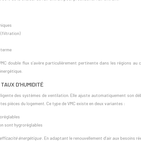
rmiques
(filtration)
g terme
 VMC double flux s’avère particulièrement pertinente dans les régions au 
énergétique.
TAUX D’HUMIDITÉ
lligente des systèmes de ventilation. Elle ajuste automatiquement son déb
ntes pièces du logement. Ce type de VMC existe en deux variantes :
roréglables
ion sont hygroréglables
efficacité énergétique
. En adaptant le renouvellement d’air aux besoins ré