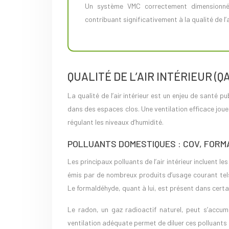
Un système VMC correctement dimensionné et installé peut fonctionner efficacement pendant plus de 15 ans,
contribuant significativement à la qualité de l’a
QUALITÉ DE L’AIR INTÉRIEUR (Q
La qualité de l’air intérieur est un enjeu de sant
dans des espaces clos. Une ventilation efficace joue 
régulant les niveaux d’humidité.
POLLUANTS DOMESTIQUES : COV, FOR
Les principaux polluants de l’air intérieur incluent 
émis par de nombreux produits d’usage courant tels 
Le formaldéhyde, quant à lui, est présent dans cert
Le radon, un gaz radioactif naturel, peut s’accumu
ventilation adéquate permet de diluer ces polluants 